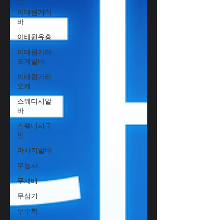
이태원게이
바
이태원유흥
이태원가라
오케알바
이태원가라
오케
스웨디시알
바
스웨디시구
인
마사지알바
무농사
무재배
무심기
무수확