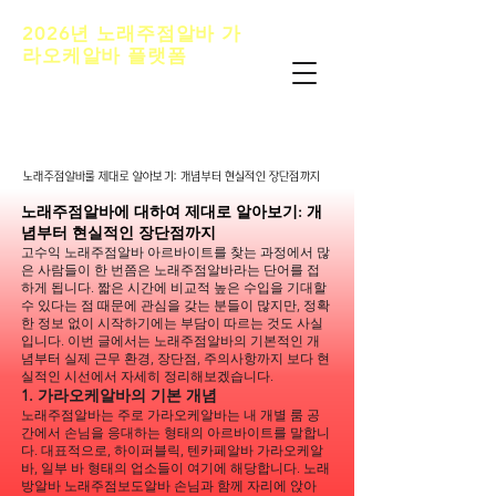
2026년 노래주점알바 가
라오케알바 플랫폼
노래주점알바 추천 정보내용은 청소년 유해매
체물로서 정보통신망 이용촉진 및 정보보호등
에 관한 법률 및 청소년 보호법의 규정에 의하
여19세 미만의 청소년이 이용할 수 없습니다.
노래주점알바룰 제대로 알아보기: 개념부터 현실적인 장단점까지
노래주점알바룰 제대로 알아보기: 개념부터 현실적인 장단점까지
노래주점알바에 대하여 제대로 알아보기: 개
념부터 현실적인 장단점까지
고수익 노래주점알바 아르바이트를 찾는 과정에서 많
은 사람들이 한 번쯤은 노래주점알바라는 단어를 접
하게 됩니다. 짧은 시간에 비교적 높은 수입을 기대할
수 있다는 점 때문에 관심을 갖는 분들이 많지만, 정확
한 정보 없이 시작하기에는 부담이 따르는 것도 사실
입니다. 이번 글에서는 노래주점알바의 기본적인 개
념부터 실제 근무 환경, 장단점, 주의사항까지 보다 현
실적인 시선에서 자세히 정리해보겠습니다.
1. 가라오케알바의 기본 개념
노래주점알바는 주로 가라오케알바는 내 개별 룸 공
간에서 손님을 응대하는 형태의 아르바이트를 말합니
다. 대표적으로, 하이퍼블릭, 텐카페알바 가라오케알
바, 일부 바 형태의 업소들이 여기에 해당합니다. 노래
방알바 노래주점보도알바 손님과 함께 자리에 앉아