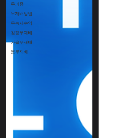
무파종
무재배방법
무농사수익
김장무재배
가을무재배
봄무재배