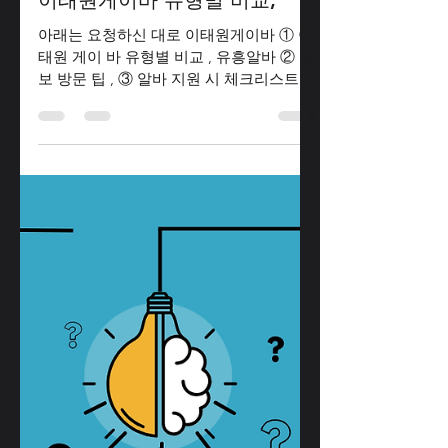
TV 유흥알바
1월 15일
2분 분량
이태원게이바 유형별 비교,
아래는 요청하신 대로 이태원게이바 ① 이
태원 게이 바 유형별 비교 , 유흥알바 ② 초
보 방문 팁 , ③ 알바 지원 시 체크리스트 를
처음 접하는 분도 이해하기 쉽게 실전 기준
으로 정리한 종합 가이드 이태원게이바 비
교 ① 이태원 게이 바 유형별 비교 이태원
게이 바는 분위기·음악·손님층이 매우 뚜렷
하게 나뉩니다. 본인 성향에 맞는 곳을 선
택하는 것이 가장 중요합니다. 1) 라운지·칵
테일 바 특징 조용한 음악, 대화 중심 좌석
위주 운영 칵테일·와인 비중 높음 손님층
30~40대 직장인, 외국인 거주자 매너 중심,
안정적인 분위기 장점 부담 없이 대화 가능
초보 방문자에게 가장 무난 알바도 업무 강
도 낮은 편 단점 화려한 분위기를 기대하면
심심할 수 있음 2) 댄스 바 / 클럽형 특징