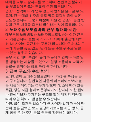
대화를 나누고 술자리를 보조하며, 전반적인 분위기
를 부드럽게 만드는 역할이 주된 업무입니다.
업소의 성격에 따라 업무 강도나 방식은 달라질 수 있
으며, 단순 대화 위주의 곳도 있고 접객 비중이 높은
곳도 있습니다. 그렇기 때문에 지원 전 업소의 운영 방
식과 근무 내용을 충분히 확인하는 것이 중요합니다.
2. 노래주점보도알바의 근무 형태와 시간
대부분의 노래방알바 노래주점보도알바는 야간 근무
가 기본입니다. 보통 저녁 7~9시 사이에 출근해 새벽
1~4시 사이에 퇴근하는 구조가 많습니다. 주 2~3회 근
무가 가능한 곳도 있고, 단기 또는 주말 위주로 일할
수 있는 경우도 있습니다.
근무 시간 대비 수입이 높기 때문에 학업이나 다른 일
을 병행하는 사람들도 있으며, 일정 조율이 비교적 자
유로운 편이라는 점도 특징 중 하나입니다.
3. 급여 구조와 수입 방식
노래방알바 노래주점보도알바 의 가장 큰 특징은 급
여 구조입니다. 일반적인 시급제 아르바이트보다 높
은 시급이 책정되는 경우가 많으며, 업소에 따라 일급,
주급, 당일 지급 형태로 운영되기도 합니다. 또한 팁이
나 인센티브가 추가되는 구조도 있어 개인의 역량에
따라 수입 차이가 발생할 수 있습니다.
다만, 급여 조건은 업소마다 큰 차이가 있기 때문에 단
순히 높은 금액만 보고 결정하기보다는 지급 방식, 공
제 항목, 정산 주기 등을 꼼꼼히 확인해야 합니다.