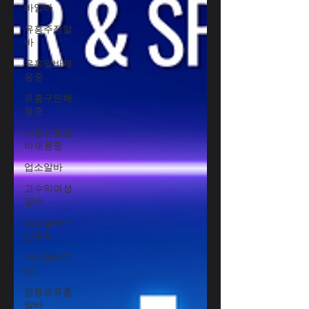
바알바
유흥주점알
바
유흥알바채
용중
유흥구인채
용중
서울유흥알
바채용중
업소알바
고수익여성
알바
여성알바구
인구직
여성알바구
인
영등포유흥
알바