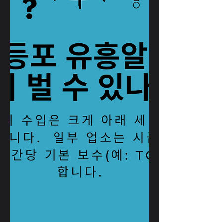
DJ, EDM·팝 음악 스탠딩 위주 주말에 특히
붐빔 손님층 20~30대 외국인 관광객 비중
높음 에너지 넘치는 분위기 장점 활기찬 분
위기 사교성 높음 팁 발생 가