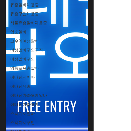
유흥알바채용중
유흥구인채용중
서울유흥알바채용중
업소알바
고수익여성알바
여성알바구인구직
여성알바구인
영등포유흥알바
이태원게이바
이태원유흥
이태원가라오케알바
이태원가라오케
스웨디시알바
스웨디시구인