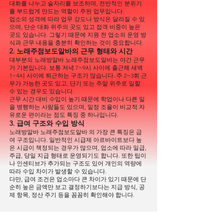
대화를 나누고 술자리를 보조하며, 전반적인 분위기
를 부드럽게 만드는 역할이 주된 업무입니다.
업소의 성격에 따라 업무 강도나 방식은 달라질 수 있
으며, 단순 대화 위주의 곳도 있고 접객 비중이 높은
곳도 있습니다. 그렇기 때문에 지원 전 업소의 운영 방
식과 근무 내용을 충분히 확인하는 것이 중요합니다.
2. 노래주점보도알바의 근무 형태와 시간
대부분의 노래방알바 노래주점보도알바는 야간 근무
가 기본입니다. 보통 저녁 7~9시 사이에 출근해 새벽
1~4시 사이에 퇴근하는 구조가 많습니다. 주 2~3회 근
무가 가능한 곳도 있고, 단기 또는 주말 위주로 일할
수 있는 경우도 있습니다.
근무 시간 대비 수입이 높기 때문에 학업이나 다른 일
을 병행하는 사람들도 있으며, 일정 조율이 비교적 자
유로운 편이라는 점도 특징 중 하나입니다.
3. 급여 구조와 수입 방식
노래방알바 노래주점보도알바 의 가장 큰 특징은 급
여 구조입니다. 일반적인 시급제 아르바이트보다 높
은 시급이 책정되는 경우가 많으며, 업소에 따라 일급,
주급, 당일 지급 형태로 운영되기도 합니다. 또한 팁이
나 인센티브가 추가되는 구조도 있어 개인의 역량에
따라 수입 차이가 발생할 수 있습니다.
다만, 급여 조건은 업소마다 큰 차이가 있기 때문에 단
순히 높은 금액만 보고 결정하기보다는 지급 방식, 공
제 항목, 정산 주기 등을 꼼꼼히 확인해야 합니다.