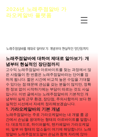
2026년 노래주점알바 가
라오케알바 플랫폼
노래주점알바 추천 정보내용은 청소년 유해매
체물로서 정보통신망 이용촉진 및 정보보호등
에 관한 법률 및 청소년 보호법의 규정에 의하
여19세 미만의 청소년이 이용할 수 없습니다.
노래주점알바룰 제대로 알아보기: 개념부터 현실적인 장단점까지
노래주점알바룰 제대로 알아보기: 개념부터 현실적인 장단점까지
노래주점알바에 대하여 제대로 알아보기: 개
념부터 현실적인 장단점까지
고수익 노래주점알바 아르바이트를 찾는 과정에서 많
은 사람들이 한 번쯤은 노래주점알바라는 단어를 접
하게 됩니다. 짧은 시간에 비교적 높은 수입을 기대할
수 있다는 점 때문에 관심을 갖는 분들이 많지만, 정확
한 정보 없이 시작하기에는 부담이 따르는 것도 사실
입니다. 이번 글에서는 노래주점알바의 기본적인 개
념부터 실제 근무 환경, 장단점, 주의사항까지 보다 현
실적인 시선에서 자세히 정리해보겠습니다.
1. 가라오케알바의 기본 개념
노래주점알바는 주로 가라오케알바는 내 개별 룸 공
간에서 손님을 응대하는 형태의 아르바이트를 말합니
다. 대표적으로, 하이퍼블릭, 텐카페알바 가라오케알
바, 일부 바 형태의 업소들이 여기에 해당합니다. 노래
방알바 노래주점보도알바 손님과 함께 자리에 앉아