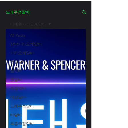
노래주점알바
이태원가라오케알바
All Posts
강남가라오케알바
가라오케알바
유흥알바
밤알바
룸알바
주점알바
여성알바
노래주점알바
바알바
유흥주점알바