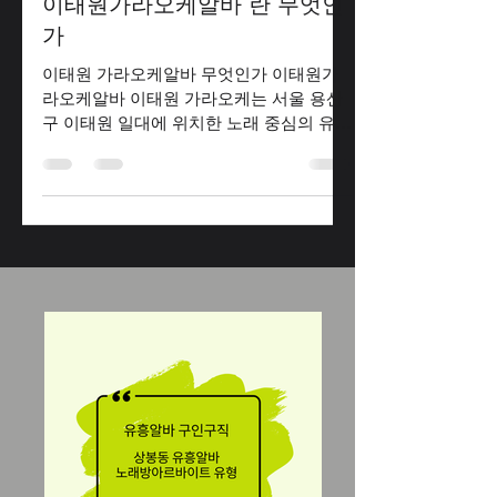
1월 16일
2분 분량
이태원가라오케알바 란 무엇인
가
이태원 가라오케알바 무엇인가 이태원가
라오케알바 이태원 가라오케는 서울 용산
구 이태원 일대에 위치한 노래 중심의 유흥
공간 을 통칭하는 표현이다. ‘가라오케’라
는 말은 일본식 표현에서 유래했지만, 한국
에서는 룸 형태로 노래를 부르며 술과 함께
시간을 보내는 공간 을 의미하는 경우가 많
다. 이태원가라오케알바 구인구직 이태원
가라오케알바 이태원은 외국인 거주자와
관광객이 많아, 가라오케 문화 또한 국제적
인 분위기 가 강한 것이 특징이다. 이태원
가라오케알바 구인 이태원가라오케알바
이태원 지역적 특성과 가라오케 문화 이태
원은 미군 기지 인접 지역으로 발전해 왔
고, 다양한 국적의 사람들이 모이는 곳이
다. 이로 인해 가라오케 역시 한국인 전용