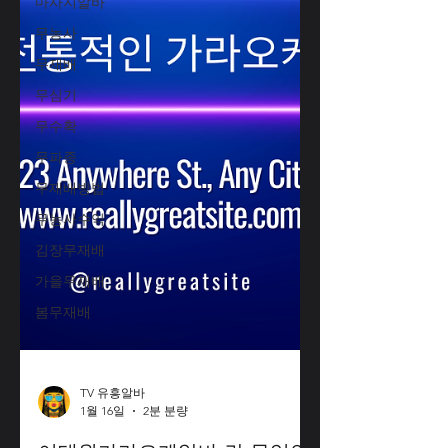
마사지알바
무농사
무재배
무심기
무수확
무파종
무재배방법
무농사수익
김장무재배
가을무재배
봄무재배
TV 유흥알바