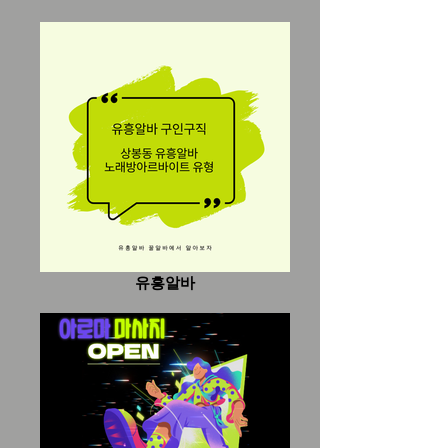
이 비교적 짧고 관리가 어렵지 않은 편이라
초보 농업인과 귀농인들이 많이 선택하는
작물 중 하나다. 하지만 품질 좋은 무를 생
산하기 위해서는 토양 관리와 수분 관리,
병해충 예방이 매우 중요하다. 무농사 알아
보자 무농사의 특징 무는 뿌리를 수확하는
근채류 작물이다. 생육 속도가 빠르고 재배
기간이 짧아 회전율이 높은 장점이 있다.
대표적으로 봄무, 여름무, 가을무, 김장무
등이 있으며, 특히 가을 김장무는 수요가
많아 가장 넓은 면적에서 재배된다. 무 재
배 환경 무는 서늘한 기후를 좋아하는 작물
이다. 생육 적정 온도 : 15~20도 토양 : 배
수가 좋은 사질양토
유흥알바