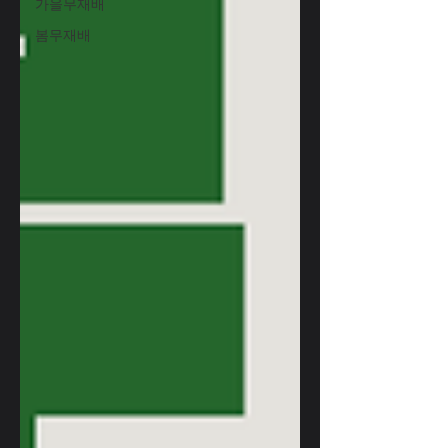
가을무재배
봄무재배