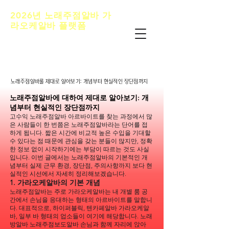
2026년 노래주점알바 가
라오케알바 플랫폼
노래주점알바 추천 정보내용은 청소년 유해매
체물로서 정보통신망 이용촉진 및 정보보호등
에 관한 법률 및 청소년 보호법의 규정에 의하
여19세 미만의 청소년이 이용할 수 없습니다.
노래주점알바룰 제대로 알아보기: 개념부터 현실적인 장단점까지
노래주점알바룰 제대로 알아보기: 개념부터 현실적인 장단점까지
노래주점알바에 대하여 제대로 알아보기: 개
념부터 현실적인 장단점까지
고수익 노래주점알바 아르바이트를 찾는 과정에서 많
은 사람들이 한 번쯤은 노래주점알바라는 단어를 접
하게 됩니다. 짧은 시간에 비교적 높은 수입을 기대할
수 있다는 점 때문에 관심을 갖는 분들이 많지만, 정확
한 정보 없이 시작하기에는 부담이 따르는 것도 사실
입니다. 이번 글에서는 노래주점알바의 기본적인 개
념부터 실제 근무 환경, 장단점, 주의사항까지 보다 현
실적인 시선에서 자세히 정리해보겠습니다.
1. 가라오케알바의 기본 개념
노래주점알바는 주로 가라오케알바는 내 개별 룸 공
간에서 손님을 응대하는 형태의 아르바이트를 말합니
다. 대표적으로, 하이퍼블릭, 텐카페알바 가라오케알
바, 일부 바 형태의 업소들이 여기에 해당합니다. 노래
방알바 노래주점보도알바 손님과 함께 자리에 앉아