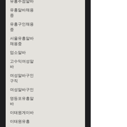
유흥주점알바
유흥알바채용
중
유흥구인채용
중
서울유흥알바
채용중
업소알바
고수익여성알
바
여성알바구인
구직
여성알바구인
영등포유흥알
바
이태원게이바
이태원유흥