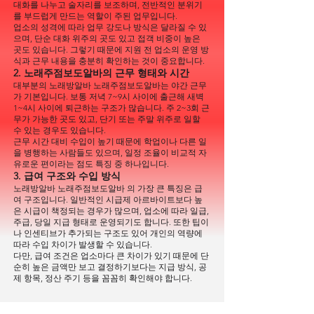
대화를 나누고 술자리를 보조하며, 전반적인 분위기
를 부드럽게 만드는 역할이 주된 업무입니다.
업소의 성격에 따라 업무 강도나 방식은 달라질 수 있
으며, 단순 대화 위주의 곳도 있고 접객 비중이 높은
곳도 있습니다. 그렇기 때문에 지원 전 업소의 운영 방
식과 근무 내용을 충분히 확인하는 것이 중요합니다.
2. 노래주점보도알바의 근무 형태와 시간
대부분의 노래방알바 노래주점보도알바는 야간 근무
가 기본입니다. 보통 저녁 7~9시 사이에 출근해 새벽
1~4시 사이에 퇴근하는 구조가 많습니다. 주 2~3회 근
무가 가능한 곳도 있고, 단기 또는 주말 위주로 일할
수 있는 경우도 있습니다.
근무 시간 대비 수입이 높기 때문에 학업이나 다른 일
을 병행하는 사람들도 있으며, 일정 조율이 비교적 자
유로운 편이라는 점도 특징 중 하나입니다.
3. 급여 구조와 수입 방식
노래방알바 노래주점보도알바 의 가장 큰 특징은 급
여 구조입니다. 일반적인 시급제 아르바이트보다 높
은 시급이 책정되는 경우가 많으며, 업소에 따라 일급,
주급, 당일 지급 형태로 운영되기도 합니다. 또한 팁이
나 인센티브가 추가되는 구조도 있어 개인의 역량에
따라 수입 차이가 발생할 수 있습니다.
다만, 급여 조건은 업소마다 큰 차이가 있기 때문에 단
순히 높은 금액만 보고 결정하기보다는 지급 방식, 공
제 항목, 정산 주기 등을 꼼꼼히 확인해야 합니다.