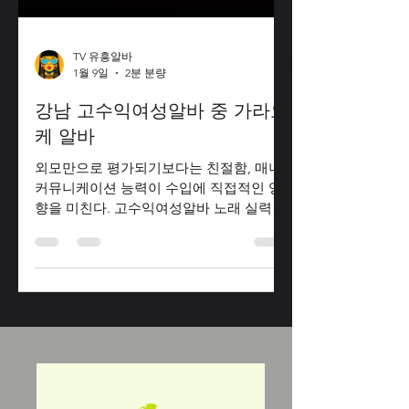
TV 유흥알바
1월 9일
2분 분량
강남 고수익여성알바 중 가라오
케 알바
외모만으로 평가되기보다는 친절함, 매너,
커뮤니케이션 능력이 수입에 직접적인 영
향을 미친다. 고수익여성알바 노래 실력은
필수 조건이 아니며, 분위기를 맞춰주는 정
도면 충분한 경우가 대부분이다. 강남은 국
내에서 가장 높은 소비력과 유동 인구를 자
랑하는 지역으로, 고수익 여성알바를 찾는
이들에게 꾸준히 주목받고 있다. 고수익여
성알바 그중에서도 강남 가라오케알바 는
비교적 짧은 근무 시간 대비 높은 수입을