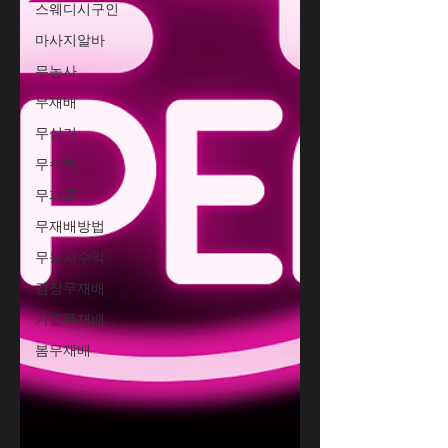
스웨디시구인
마사지알바
무농사
무재배
무심기
무수확
무파종
무재배방법
무농사수익
김장무재배
가을무재배
봄무재배