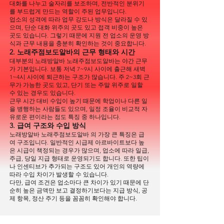
대화를 나누고 술자리를 보조하며, 전반적인 분위기
를 부드럽게 만드는 역할이 주된 업무입니다.
업소의 성격에 따라 업무 강도나 방식은 달라질 수 있
으며, 단순 대화 위주의 곳도 있고 접객 비중이 높은
곳도 있습니다. 그렇기 때문에 지원 전 업소의 운영 방
식과 근무 내용을 충분히 확인하는 것이 중요합니다.
2. 노래주점보도알바의 근무 형태와 시간
대부분의 노래방알바 노래주점보도알바는 야간 근무
가 기본입니다. 보통 저녁 7~9시 사이에 출근해 새벽
1~4시 사이에 퇴근하는 구조가 많습니다. 주 2~3회 근
무가 가능한 곳도 있고, 단기 또는 주말 위주로 일할
수 있는 경우도 있습니다.
근무 시간 대비 수입이 높기 때문에 학업이나 다른 일
을 병행하는 사람들도 있으며, 일정 조율이 비교적 자
유로운 편이라는 점도 특징 중 하나입니다.
3. 급여 구조와 수입 방식
노래방알바 노래주점보도알바 의 가장 큰 특징은 급
여 구조입니다. 일반적인 시급제 아르바이트보다 높
은 시급이 책정되는 경우가 많으며, 업소에 따라 일급,
주급, 당일 지급 형태로 운영되기도 합니다. 또한 팁이
나 인센티브가 추가되는 구조도 있어 개인의 역량에
따라 수입 차이가 발생할 수 있습니다.
다만, 급여 조건은 업소마다 큰 차이가 있기 때문에 단
순히 높은 금액만 보고 결정하기보다는 지급 방식, 공
제 항목, 정산 주기 등을 꼼꼼히 확인해야 합니다.