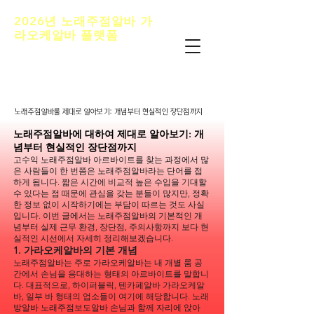
2026년 노래주점알바 가
라오케알바 플랫폼
노래주점알바 추천 정보내용은 청소년 유해매
체물로서 정보통신망 이용촉진 및 정보보호등
에 관한 법률 및 청소년 보호법의 규정에 의하
여19세 미만의 청소년이 이용할 수 없습니다.
노래주점알바룰 제대로 알아보기: 개념부터 현실적인 장단점까지
노래주점알바룰 제대로 알아보기: 개념부터 현실적인 장단점까지
노래주점알바에 대하여 제대로 알아보기: 개
념부터 현실적인 장단점까지
고수익 노래주점알바 아르바이트를 찾는 과정에서 많
은 사람들이 한 번쯤은 노래주점알바라는 단어를 접
하게 됩니다. 짧은 시간에 비교적 높은 수입을 기대할
수 있다는 점 때문에 관심을 갖는 분들이 많지만, 정확
한 정보 없이 시작하기에는 부담이 따르는 것도 사실
입니다. 이번 글에서는 노래주점알바의 기본적인 개
념부터 실제 근무 환경, 장단점, 주의사항까지 보다 현
실적인 시선에서 자세히 정리해보겠습니다.
1. 가라오케알바의 기본 개념
노래주점알바는 주로 가라오케알바는 내 개별 룸 공
간에서 손님을 응대하는 형태의 아르바이트를 말합니
다. 대표적으로, 하이퍼블릭, 텐카페알바 가라오케알
바, 일부 바 형태의 업소들이 여기에 해당합니다. 노래
방알바 노래주점보도알바 손님과 함께 자리에 앉아