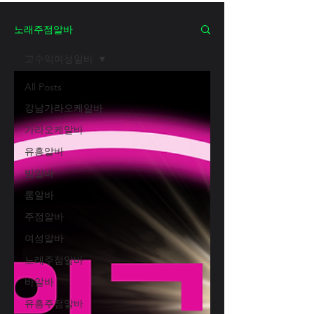
노래주점알바
고수익여성알바
All Posts
강남가라오케알바
가라오케알바
유흥알바
밤알바
룸알바
주점알바
여성알바
노래주점알바
바알바
유흥주점알바