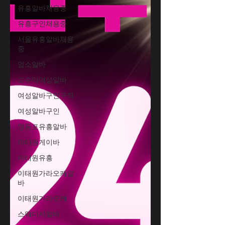
유흥알바채용중
유흥구인채용중
서울유흥알바채용
중
업소알바
고수익여성알바
여성알바구인구직
여성알바구인
영등포유흥알바
이태원게이바
이태원유흥
이태원가라오케알
바
이태원가라오케
스웨디시알바